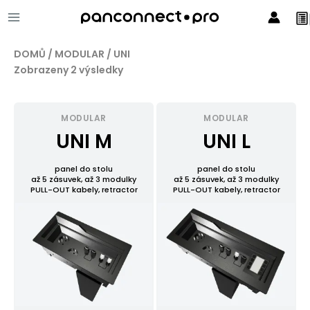
Přeskočit
MAIN
na
obsah
MENU
DOMŮ
/
MODULAR
/ UNI
Zobrazeny 2 výsledky
MODULAR
MODULAR
UNI M
UNI L
panel do stolu
panel do stolu
až 5 zásuvek, až 3 modulky
až 5 zásuvek, až 3 modulky
PULL-OUT kabely, retractor
PULL-OUT kabely, retractor